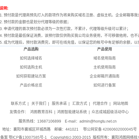
说明:
1. 预付款是代理商预先打入的款项作为将来购买域名注册、虚拟主机、企业邮箱等
2. 预付款的金额也是划分代理等级的依据；
3. 申请代理的首次预付款必须为一次性打款，不累计，代理等级升级可以累计；
4. 预付款是最低保证消费，该预付款仅供购买我公司业务使用，不可移做他用，也不
5. 成为代理后，预付款消费完，即可在线充值，以保证您的帐号中有足够的余额，
产品选购
产品使用
如何选择域名
域名使用指南
如何选购主机
主机使用指南
如何获取建站方案
企业邮箱开通指南
产品价格总览
如何进行备案
联系方式
|
关于我们
|
服务承诺
|
汇款方式
|
代理合作
|
网站地图
友情合作：
鸿图教育百科
|
鸿图智能建站系统
|
众志成城超级活动中心
服务热线：13687106899 E-mail：admin@hongtu.net.cn
地址：襄阳市襄城区环城西路 邮编：441021
鄂公网安备 42060602000045号
P备案
鄂ICP备13007585号-1
Copyright(c) 2003-2015 版权所有：襄阳鸿图