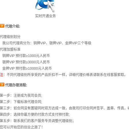
实时开通业务
代理介绍:
代理级别划分
我公司代理商分为：铜牌VIP、银牌VIP、金牌VIP三个等级
代理加盟标准
铜牌VIP 预付款≥1000元人民币
银牌VIP 预付款≥3000元人民币
金牌VIP 预付款≥10000元人民币
注：
不同代理级别所享受的产品折扣不一样，详细代理价格表请联系在线客服索取。
代理办理流程:
第一步：注册成为我司会员;
第二步：下载标准代理合同;
第三步：如合同没有置疑同时双方达成一致，由我司打印合同并签字、盖章、传真，收
第四步：选择你最方便的付款方式支付预付款;
第五步：联系我们的客户服务专员调整代理级别；
您可以开始您的创业之旅了！