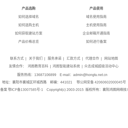
产品选购
产品使用
如何选择域名
域名使用指南
如何选购主机
主机使用指南
如何获取建站方案
企业邮箱开通指南
产品价格总览
如何进行备案
联系方式
|
关于我们
|
服务承诺
|
汇款方式
|
代理合作
|
网站地图
友情合作：
鸿图教育百科
|
鸿图智能建站系统
|
众志成城超级活动中心
服务热线：13687106899 E-mail：admin@hongtu.net.cn
地址：襄阳市襄城区环城西路 邮编：441021
鄂公网安备 42060602000045号
P备案
鄂ICP备13007585号-1
Copyright(c) 2003-2015 版权所有：襄阳鸿图